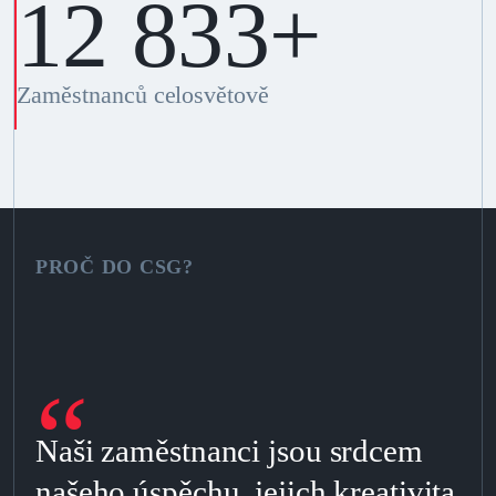
14 000
+
Zaměstnanců celosvětově
PROČ DO CSG?
“
Naši zaměstnanci jsou srdcem
našeho úspěchu, jejich kreativita