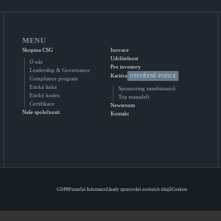
MENU
Skupina CSG
Inovace
Udržitelnost
O nás
Pro investory
Leadership & Governance
Kariéra
OTEVŘENÉ POZICE
Compliance program
Etická linka
Sponzoring zaměstnanců
Etický kodex
Top manažeři
Certifikace
Newsroom
Naše společnosti
Kontakt
GDPR
Finanční Informace
Zásady zpracování osobních údajů
Cookies